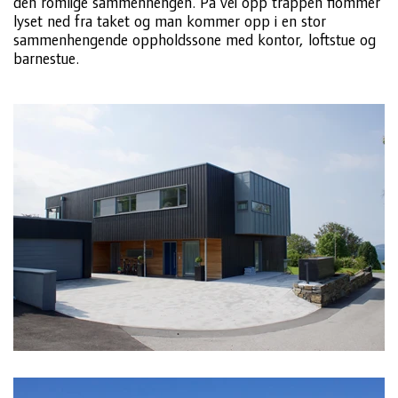
den romlige sammenhengen. På vei opp trappen flommer
lyset ned fra taket og man kommer opp i en stor
sammenhengende oppholdssone med kontor, loftstue og
barnestue.