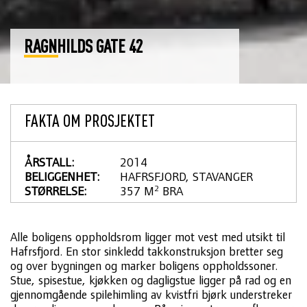
RAGNHILDS GATE 42
FAKTA OM PROSJEKTET
ÅRSTALL:
2014
BELIGGENHET:
HAFRSFJORD, STAVANGER
2
STØRRELSE:
357 M
 BRA
Alle boligens oppholdsrom ligger mot vest med utsikt til
Hafrsfjord. En stor sinkledd takkonstruksjon bretter seg
og over bygningen og marker boligens oppholdssoner.
Stue, spisestue, kjøkken og dagligstue ligger på rad og en
gjennomgående spilehimling av kvistfri bjørk understreker