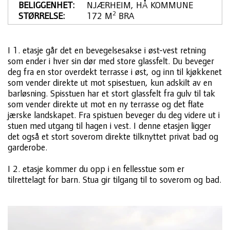
BELIGGENHET:
NJÆRHEIM, HÅ KOMMUNE
2
STØRRELSE:
172 M
 BRA
I 1. etasje går det en bevegelsesakse i øst-vest retning
som ender i hver sin dør med store glassfelt. Du beveger
deg fra en stor overdekt terrasse i øst, og inn til kjøkkenet
som vender direkte ut mot spisestuen, kun adskilt av en
barløsning. Spisstuen har et stort glassfelt fra gulv til tak
som vender direkte ut mot en ny terrasse og det flate
jærske landskapet. Fra spistuen beveger du deg videre ut i
stuen med utgang til hagen i vest. I denne etasjen ligger
det også et stort soverom direkte tilknyttet privat bad og
garderobe.
I 2. etasje kommer du opp i en fellesstue som er
tilrettelagt for barn. Stua gir tilgang til to soverom og bad.